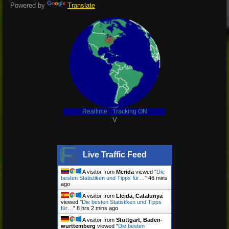
Powered by
Translate
Realtime
-
Tracking ON
V
Live Traffic Feed
A visitor from
Merida
viewed "
Die
besten Statistiken und Tipps für…
"
46 mins
ago
A visitor from
Lleida, Catalunya
viewed "
Die besten Statistiken und Tipps
für…
"
8 hrs 2 mins ago
A visitor from
Stuttgart, Baden-
wurttemberg
viewed "
Die besten