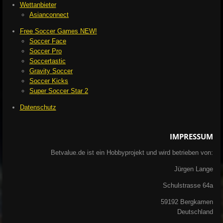
Wettanbieter
5
Asianconnect
5
5
Free Soccer Games NEW!
5
Soccer Face
5
Soccer Pro
5
Soccertastic
5
Gravity Soccer
5
Soccer Kicks
6
Super Soccer Star 2
S
t
Datenschutz
e
r
IMPRESSUM
n
e
Betvalue.de ist ein Hobbyprojekt und wird betrieben von:
Jürgen Lange
Schulstrasse 64a
59192 Bergkamen
Deutschland