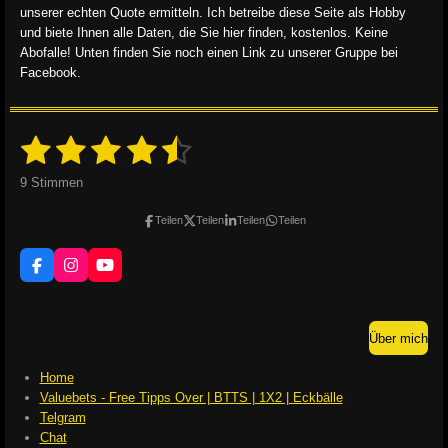
unserer echten Quote ermitteln. Ich betreibe diese Seite als Hobby
und biete Ihnen alle Daten, die Sie hier finden, kostenlos. Keine
Abofalle! Unten finden Sie noch einen Link zu unserer Gruppe bei
Facebook.
1
2
3
4
5
B
B
e
e
S
S
S
S
S
w
9 Stimmen
w
e
r
e
t
t
t
t
t
t
Teilen
Teilen
Teilen
Teilen
r
u
e
e
e
e
e
t
n
g
u
r
r
r
r
r
F
I
Y
a
n
a
n
o
b
n
n
n
n
n
c
s
u
g
s
e
t
T
e
:
b
a
u
e
e
e
e
n
Über mich
4
o
g
b
d
o
r
e
.
e
k
a
Home
n
5
m
Valuebets - Free Tipps Over | BTTS | 1X2 | Eckbälle
5
Telgram
5
Chat
5