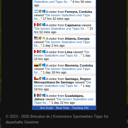
Statistiken und Tipps für…
"
8 hrs 56 mins
ago
A visitor from
Ferreyra, Cordoba
viewed "
Die besten Statistiken und Tipps
für…
"
17 hrs 42 mins ago
A visitor from
Cajamarca
viewed
"
Die besten Statistiken und Tipps für…
"
23
hrs 52 mins ago
A visitor from
Atlanta, Georgia
viewed "
Die besten Statistiken und Tipps
für…
"
1 day 2 hrs ago
A visitor from
Lima
viewed "
Die
besten Statistiken und Tipps für…
"
1 day
14 hrs ago
A visitor from
Monteria, Cordoba
viewed "
Die besten Statistiken und Tipps
für…
"
1 day 18 hrs ago
A visitor from
Santiago, Region
Metropolitana De Santiago
viewed "
Die
besten Statistiken und Tipps für…
"
1 day
19 hrs ago
A visitor from
Guadalajara,
Jalisco
viewed "
Die besten Statistiken und
Tipps für…
"
1 day 22 hrs ago
Get Script
Real Time
Tracking ON
© 2023 - 2026 Betvalue.de | Kostenlose Sportwetten Tipps für
dauerhafte Gewinne